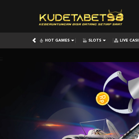
HOT GAMES
SLOTS
LIVE CAS
;;