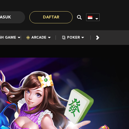
ASUK
DAFTAR
SH GAME
ARCADE
POKER
E-SPORTS