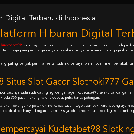
Digital Terbaru di Indonesia
tform Hiburan Digital Terb
e
Kudetabet98
terpercaya resmi dengan tampilan modern dan canggih tidak lupa den
entu saja para pecinta game yang awalnya hanya bermain di darat juga ikut ber
yang paling banyak peminat serta sudah dipercayai oleh ribuan member aktif. Lan
 Situs Slot Gacor Slothoki777 
gacor pastinya sudah tidak asing lagi dengan agen Kudetabet98 selaku bandar game in
ik bola 365 pasti menang karena deposit pulsa tanpa potongan.
e, taruhan bola, game poker online, capsa susun, togel, tembak ikan, sabung ayam 
isa di akses hanya dengan 1 user ID saja loh. Tanpa harus repot lagi serta unt
empercayai Kudetabet98 Slotking