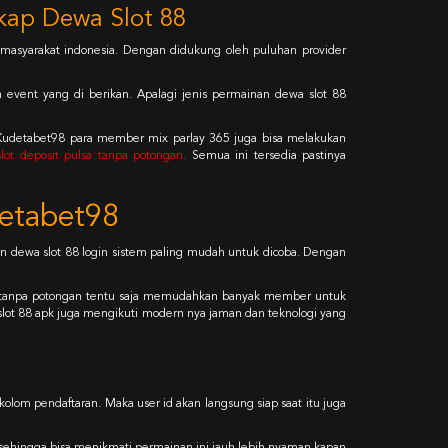
kap Dewa Slot 88
masyarakat indonesia. Dengan didukung oleh puluhan provider
n event yang di berikan. Apalagi jenis permainan dewa slot 88
 Kudetabet98 para member mix parlay 365 juga bisa melakukan
 slot deposit pulsa tanpa potongan
.
Semua ini tersedia pastinya
detabet98
 dewa slot 88 login sistem paling mudah untuk dicoba. Dengan
a tanpa potongan tentu saja memudahkan banyak member untuk
 slot 88 apk juga mengikuti modern nya jaman dan teknologi yang
olom pendaftaran. Maka user id akan langsung siap saat itu juga
 sehingga bisa menikmati permainan ini jauh lebih nyaman kapan