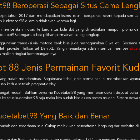
98 Beroperasi Sebagai Situs Game Leng
ejak tahun 2017 dan mendapatkan lisensi resmi beroperasi resmi kepada semua 
 kudetabet98 dijamin tidak akan kecewa lagi.
k memberikan inovasi terbaru situs bola slot yang di sediakan maupun promo da
detabet98 denganupdate pilihan permainan paling lengkap.
ggunakan transaksi via metode bank bisa juga menggunakan E wallet . Bersama
g oleh provider Telkomsel Dan XL. Yang menariknya adalah semua member
situs
simalkan tingkat kemenangan nya.
t 88 Jenis Permainan Favorit Ku
g sudah mendominasi. Bagaimana tidak, jenis permainan ini memberikan layanan
san kedua setelah pragmatic play.
uga sangat mudah. Bahkan bersama Kudetabet98 yang mempromosikan deposit puls
s ke situs kudetabet 98 saja maka kita sudah bisa akses secara mudah. Sistem dewa
udetabet98 Yang Baik dan Benar
 mudah dan sederhana saja. Cukup melakukan pendaftaran langsung dari website di k
Telegram dan Email pastinya didukung service selama 1x24 jam nonstop. Kepada anda