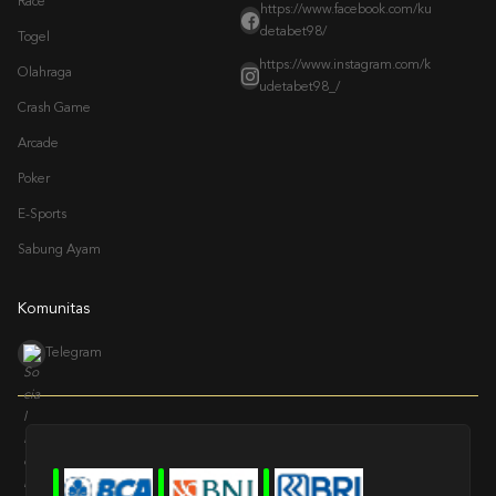
Race
https://www.facebook.com/ku
detabet98/
Togel
https://www.instagram.com/k
Olahraga
udetabet98_/
Crash Game
Arcade
Poker
E-Sports
Sabung Ayam
Komunitas
Telegram