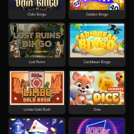
Odin Bingo
Golden Bingo
Lost Ruins
Caribbean Bingo
Limbo Gold Rush
Dice