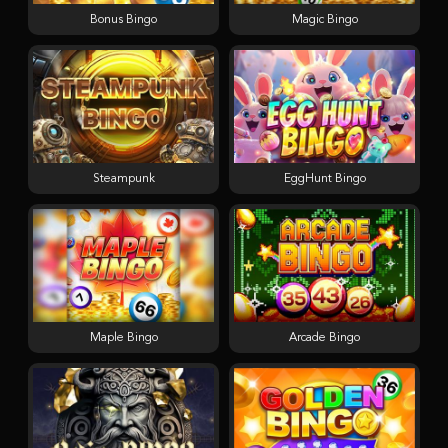
Bonus Bingo
Magic Bingo
Steampunk
EggHunt Bingo
Maple Bingo
Arcade Bingo