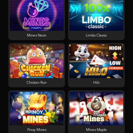
Mines Neon
Limbo Classic
Chicken Run
Hilo
Pinoy Mines
Mines Maple