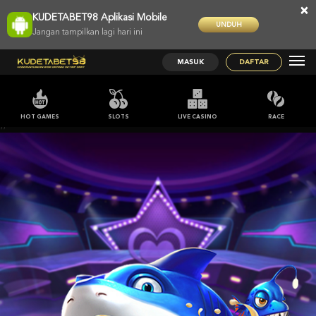
×
KUDETABET98 Aplikasi Mobile
UNDUH
Jangan tampilkan lagi hari ini
MASUK
DAFTAR
HOT GAMES
SLOTS
LIVE CASINO
RACE
;;