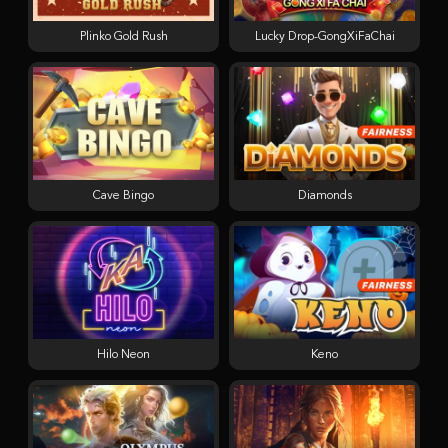
Plinko Gold Rush
Lucky Drop-GongXiFaChai
Cave Bingo
Diamonds
Hilo Neon
Keno