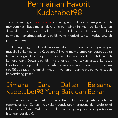
Permainan Favorit
Kudetabet98
Jaman sekarang ini
dewa slot 88
memang menjadi permainan yang sudah
mendominasi. Bagaimana tidak, jenis permainan ini memberikan layanan
dewa slot 88 login sistem paling mudah untuk dicoba. Dengan primadona
permainan favoritnya adalah slot 88 yang menjadi barisan kedua setelah
pragmatic play.
Tidak tanggung, untuk sistem dewa slot 88 deposit pulsa juga sangat
mudah. Bahkan bersama Kudetabet98 yang mempromosikan deposit pulsa
tanpa potongan tentu saja memudahkan banyak member untuk meraih
kemenangan. Dewa slot 88 link alternatif nya cukup akses ke situs
kudetabet 98 saja maka kita sudah bisa akses secara mudah. Sistem dewa
slot 88 apk juga mengikuti modern nya jaman dan teknologi yang sudah
berkembang pesat
Dimana Cara Daftar Bersama
Kudetabet98 Yang Baik dan Benar
Tentu saja dari segi cara daftar bersama Kudetabet98 sangatlah mudah dan
sederhana saja. Cukup melakukan pendaftaran langsung dari website di
kolom pendaftaran. Maka user id akan langsung siap saat itu juga (dalam
hitungan per detik).