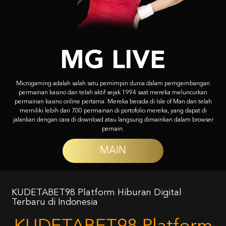
MG LIVE
Microgaming adalah salah satu pemimpin dunia dalam pemgembangan
permainan kasino dan telah aktif sejak 1994 saat mereka meluncurkan
permainan kasino online pertama. Mereka berada di Isle of Man dan telah
memiliki lebih dari 700 permainan di portofolio mereka, yang dapat di
jalankan dengan cara di download atau langsung dimainkan dalam browser
pemain.
MAIN
KUDETABET98 Platform Hiburan Digital
Terbaru di Indonesia