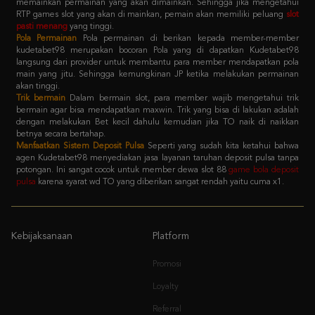
RTP games slot yang akan di mainkan, pemain akan memiliki peluang
slot
pasti menang
yang tinggi.
Pola Permainan
Pola permainan di berikan kepada member-member
kudetabet98 merupakan bocoran Pola yang di dapatkan Kudetabet98
langsung dari provider untuk membantu para member mendapatkan pola
main yang jitu. Sehingga kemungkinan JP ketika melakukan permainan
akan tinggi.
Trik bermain
Dalam bermain slot, para member wajib mengetahui trik
bermain agar bisa mendapatkan maxwin. Trik yang bisa di lakukan adalah
dengan melakukan Bet kecil dahulu kemudian jika TO naik di naikkan
betnya secara bertahap.
Manfaatkan Sistem Deposit Pulsa
Seperti yang sudah kita ketahui bahwa
agen Kudetabet98 menyediakan jasa layanan taruhan deposit pulsa tanpa
potongan. Ini sangat cocok untuk member dewa slot 88
game bola deposit
pulsa
karena syarat wd TO yang diberikan sangat rendah yaitu cuma x1.
Kebijaksanaan
Platform
Promosi
Loyalty
Referral