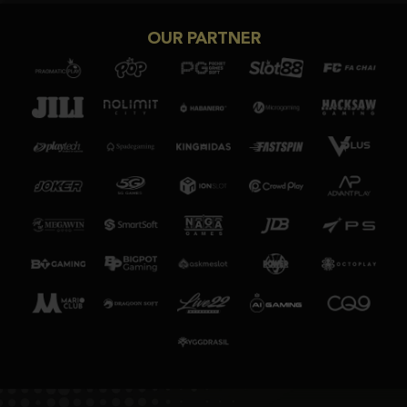
OUR PARTNER