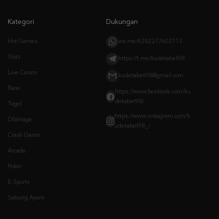
Kategori
Dukungan
Hot Games
wa.me/6282277602113
Slots
https://t.me/kudetabet98
Live Casino
kudetabet98@gmail.com
Race
https://www.facebook.com/ku
detabet98/
Togel
https://www.instagram.com/k
Olahraga
udetabet98_/
Crash Game
Arcade
Poker
E-Sports
Sabung Ayam
Komunitas