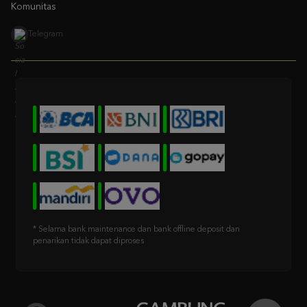
Telegram
* Selama bank maintenance dan bank offline deposit dan
penarikan tidak dapat diproses