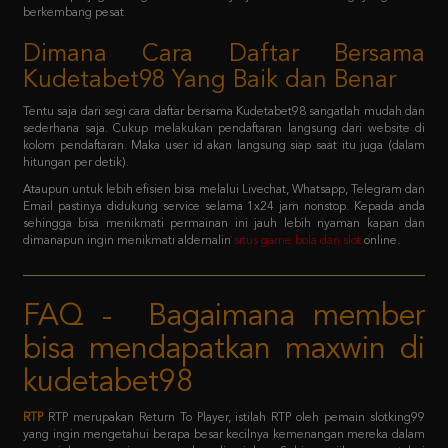
Dimana Cara Daftar Bersama
Kudetabet98 Yang Baik dan Benar
Tentu saja dari segi cara daftar bersama Kudetabet98 sangatlah mudah dan
sederhana saja. Cukup melakukan pendaftaran langsung dari website di
kolom pendaftaran. Maka user id akan langsung siap saat itu juga (dalam
hitungan per detik).
Ataupun untuk lebih efisien bisa melalui Livechat, Whatsapp, Telegram dan
Email pastinya didukung service selama 1x24 jam nonstop. Kepada anda
sehingga bisa menikmati permainan ini jauh lebih nyaman kapan dan
dimanapun ingin menikmati aldernalin
situs game bola dan slot
online.
FAQ - Bagaimana member
bisa mendapatkan maxwin di
kudetabet98
RTP
RTP merupakan Return To Player, istilah RTP oleh pemain slotking99
yang ingin mengetahui berapa besar kecilnya kemenangan mereka dalam
memainkan permainan yang akan dimainkan. Sehingga jika mengetahui