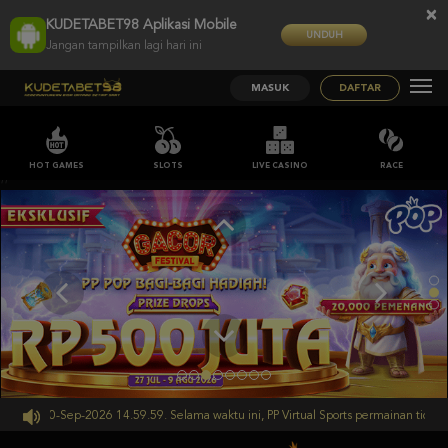
×
KUDETABET98 Aplikasi Mobile
UNDUH
Jangan tampilkan lagi hari ini
MASUK
DAFTAR
HOT GAMES
SLOTS
LIVE CASINO
RACE
;;
ampai 30-Sep-2026 14.59.59. Selama waktu ini, PP Virtual Sports permainan tidak 