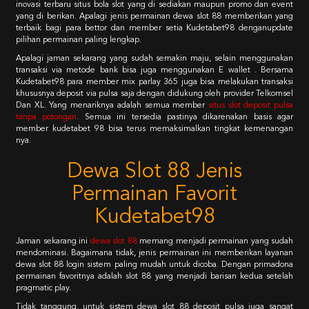
inovasi terbaru situs bola slot yang di sediakan maupun promo dan event
yang di berikan. Apalagi jenis permainan dewa slot 88 memberikan yang
terbaik bagi para bettor dan member setia Kudetabet98 denganupdate
pilihan permainan paling lengkap.
Apalagi jaman sekarang yang sudah semakin maju, selain menggunakan
transaksi via metode bank bisa juga menggunakan E wallet . Bersama
Kudetabet98 para member mix parlay 365 juga bisa melakukan transaksi
khususnya deposit via pulsa saja dengan didukung oleh provider Telkomsel
Dan XL. Yang menariknya adalah semua member
situs slot deposit pulsa
tanpa potongan
.
Semua ini tersedia pastinya dikarenakan basis agar
member kudetabet 98 bisa terus memaksimalkan tingkat kemenangan
nya.
Dewa Slot 88 Jenis
Permainan Favorit
Kudetabet98
Jaman sekarang ini
dewa slot 88
memang menjadi permainan yang sudah
mendominasi. Bagaimana tidak, jenis permainan ini memberikan layanan
dewa slot 88 login sistem paling mudah untuk dicoba. Dengan primadona
permainan favoritnya adalah slot 88 yang menjadi barisan kedua setelah
pragmatic play.
Tidak tanggung, untuk sistem dewa slot 88 deposit pulsa juga sangat