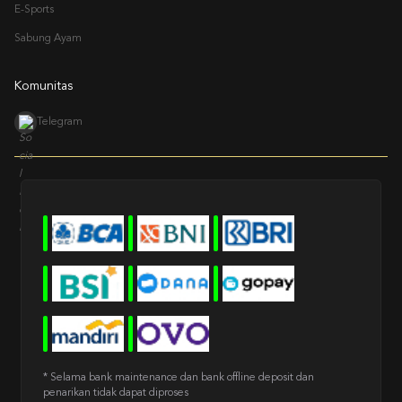
E-Sports
Sabung Ayam
Komunitas
Telegram
* Selama bank maintenance dan bank offline deposit dan
penarikan tidak dapat diproses