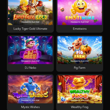
Lucky Tiger Gold Ultimate
Emotiwins
DJ Neko
Pig Farm
Mystic Wishes
Wealthy Frog