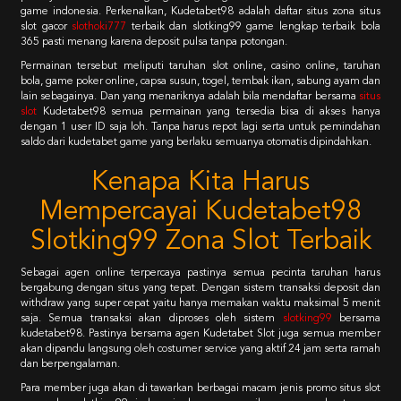
game indonesia. Perkenalkan, Kudetabet98 adalah daftar situs zona situs
slot gacor
slothoki777
terbaik dan slotking99 game lengkap terbaik bola
365 pasti menang karena deposit pulsa tanpa potongan.
Permainan tersebut meliputi taruhan slot online, casino online, taruhan
bola, game poker online, capsa susun, togel, tembak ikan, sabung ayam dan
lain sebagainya. Dan yang menariknya adalah bila mendaftar bersama
situs
slot
Kudetabet98 semua permainan yang tersedia bisa di akses hanya
dengan 1 user ID saja loh. Tanpa harus repot lagi serta untuk pemindahan
saldo dari kudetabet game yang berlaku semuanya otomatis dipindahkan.
Kenapa Kita Harus
Mempercayai Kudetabet98
Slotking99 Zona Slot Terbaik
Sebagai agen online terpercaya pastinya semua pecinta taruhan harus
bergabung dengan situs yang tepat. Dengan sistem transaksi deposit dan
withdraw yang super cepat yaitu hanya memakan waktu maksimal 5 menit
saja. Semua transaksi akan diproses oleh sistem
slotking99
bersama
kudetabet98. Pastinya bersama agen Kudetabet Slot juga semua member
akan dipandu langsung oleh costumer service yang aktif 24 jam serta ramah
dan berpengalaman.
Para member juga akan di tawarkan berbagai macam jenis promo situs slot