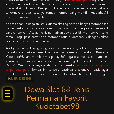
Secara resmi, kudetabet98 sudah melayani
daftar situs game
sejak tahun
2017 dan mendapatkan lisensi resmi beroperasi resmi kepada semua
masyarakat indonesia. Dengan didukung oleh puluhan provider raksasa
terkemuka di atas, pastinya semua member yang memilih kudetabet98
dijamin tidak akan kecewa lagi.
Selama 5 tahun berjalan, situs kudeta slotking99 telah banyak memberikan
inovasi terbaru situs bola slot yang di sediakan maupun promo dan event
yang di berikan. Apalagi jenis permainan dewa slot 88 memberikan yang
terbaik bagi para bettor dan member setia Kudetabet98 denganupdate
pilihan permainan paling lengkap.
Apalagi jaman sekarang yang sudah semakin maju, selain menggunakan
transaksi via metode bank bisa juga menggunakan E wallet . Bersama
Kudetabet98 para member mix parlay 365 juga bisa melakukan transaksi
khususnya deposit via pulsa saja dengan didukung oleh provider Telkomsel
Dan XL. Yang menariknya adalah semua member
situs slot deposit pulsa
tanpa potongan
.
Semua ini tersedia pastinya dikarenakan basis agar
member kudetabet 98 bisa terus memaksimalkan tingkat kemenangan
KLIK DISINI!
nya.
Dewa Slot 88 Jenis
Permainan Favorit
Kudetabet98