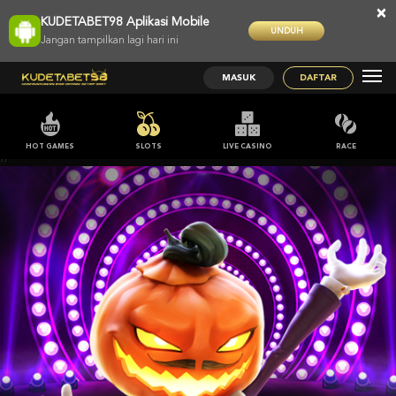
×
KUDETABET98 Aplikasi Mobile
UNDUH
Jangan tampilkan lagi hari ini
MASUK
DAFTAR
HOT GAMES
SLOTS
LIVE CASINO
RACE
;;