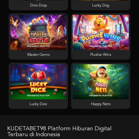
Dino Drop
Lucky Dog
Master Gems
Plushie Wins
Lucky Dice
Happy Nets
KUDETABET98 Platform Hiburan Digital
Terbaru di Indonesia