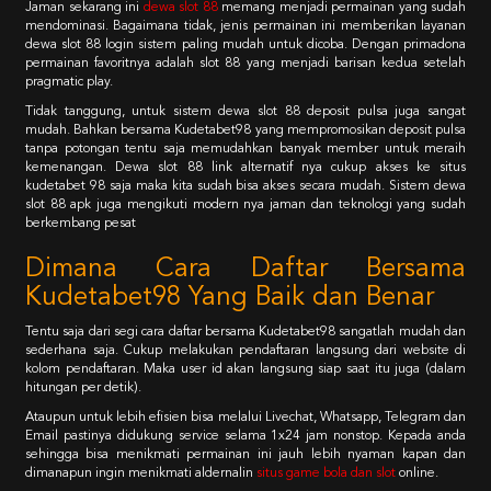
Jaman sekarang ini
dewa slot 88
memang menjadi permainan yang sudah
mendominasi. Bagaimana tidak, jenis permainan ini memberikan layanan
dewa slot 88 login sistem paling mudah untuk dicoba. Dengan primadona
permainan favoritnya adalah slot 88 yang menjadi barisan kedua setelah
pragmatic play.
Tidak tanggung, untuk sistem dewa slot 88 deposit pulsa juga sangat
mudah. Bahkan bersama Kudetabet98 yang mempromosikan deposit pulsa
tanpa potongan tentu saja memudahkan banyak member untuk meraih
kemenangan. Dewa slot 88 link alternatif nya cukup akses ke situs
kudetabet 98 saja maka kita sudah bisa akses secara mudah. Sistem dewa
slot 88 apk juga mengikuti modern nya jaman dan teknologi yang sudah
berkembang pesat
Dimana Cara Daftar Bersama
Kudetabet98 Yang Baik dan Benar
Tentu saja dari segi cara daftar bersama Kudetabet98 sangatlah mudah dan
sederhana saja. Cukup melakukan pendaftaran langsung dari website di
kolom pendaftaran. Maka user id akan langsung siap saat itu juga (dalam
hitungan per detik).
Ataupun untuk lebih efisien bisa melalui Livechat, Whatsapp, Telegram dan
Email pastinya didukung service selama 1x24 jam nonstop. Kepada anda
sehingga bisa menikmati permainan ini jauh lebih nyaman kapan dan
dimanapun ingin menikmati aldernalin
situs game bola dan slot
online.