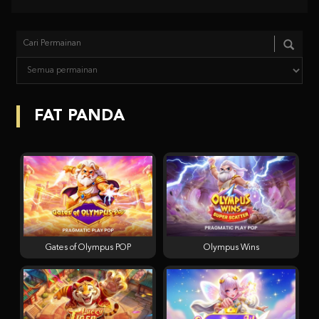
FAT PANDA
Gates of Olympus POP
Olympus Wins